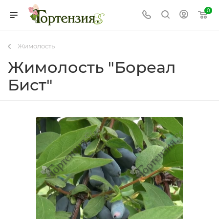
0
Жимолость
Жимолость "Бореал
Бист"