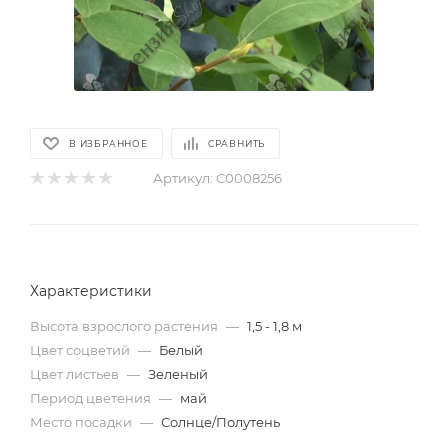
В ИЗБРАННОЕ
СРАВНИТЬ
Артикул:
С0008256
Характеристики
Высота взрослого растения
—
1,5 - 1,8 м
Цвет соцветий
—
Белый
Цвет листьев
—
Зеленый
Период цветения
—
май
Место посадки
—
Солнце/Полутень