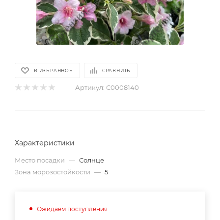
В ИЗБРАННОЕ
СРАВНИТЬ
Артикул:
С0008140
Характеристики
Место посадки
—
Солнце
Зона морозостойкости
—
5
Ожидаем поступления