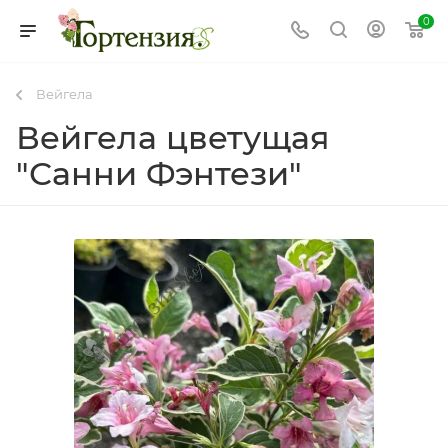
0
Вейгела
Вейгела цветущая
"Санни Фэнтези"