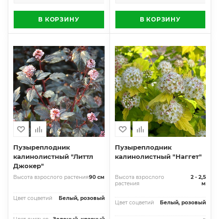
В КОРЗИНУ
В КОРЗИНУ
Пузыреплодник
Пузыреплодник
калинолистный "Литтл
калинолистный "Наггет"
Джокер"
Высота взрослого растения
90 см
Высота взрослого
2 - 2,5
растения
м
Цвет соцветий
Белый, розовый
Цвет соцветий
Белый, розовый