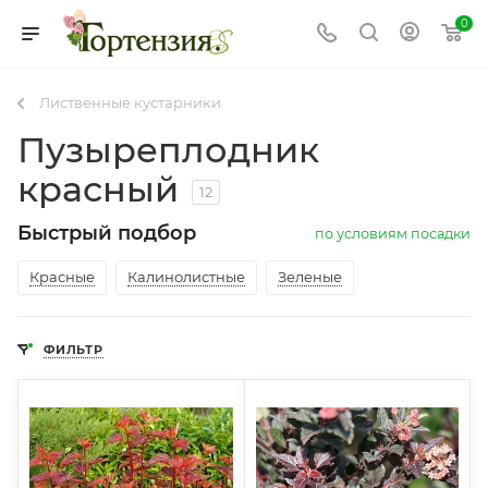
0
Лиственные кустарники
Пузыреплодник
красный
12
Быстрый подбор
по условиям посадки
Красные
Калинолистные
Зеленые
ФИЛЬТР