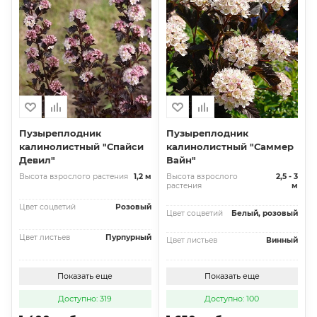
Пузыреплодник
Пузыреплодник
калинолистный "Спайси
калинолистный "Саммер
Девил"
Вайн"
Высота взрослого растения
1,2 м
Высота взрослого
2,5 - 3
растения
м
Цвет соцветий
Розовый
Цвет соцветий
Белый, розовый
Цвет листьев
Пурпурный
Цвет листьев
Винный
Показать еще
Показать еще
Доступно: 319
Доступно: 100