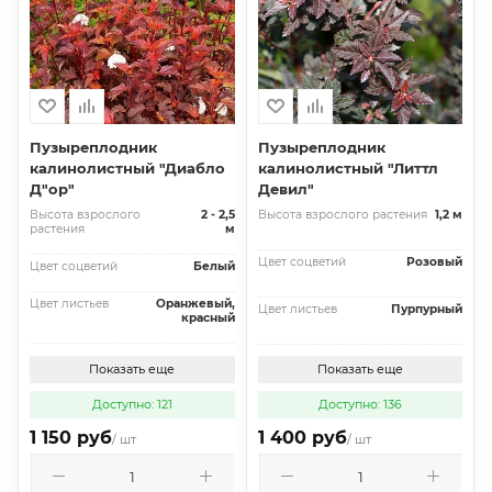
Пузыреплодник
Пузыреплодник
калинолистный "Диабло
калинолистный "Литтл
Д"ор"
Девил"
Высота взрослого
2 - 2,5
Высота взрослого растения
1,2 м
растения
м
Цвет соцветий
Розовый
Цвет соцветий
Белый
Цвет листьев
Оранжевый,
Цвет листьев
Пурпурный
красный
Показать еще
Показать еще
Доступно: 121
Доступно: 136
1 150 руб
1 400 руб
/ шт
/ шт