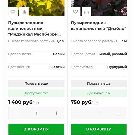
Пузыреплодник
Пузыреплодник
калинолистный
калинолистный "Диабло"
"Меджикал Распберри
Лемонад"
Высота взрослого растения
1,2 м
Высота взрослого растения
3 м
Цвет соцветий
Белый
Цвет соцветий
Белый, розовый
Цвет листьев
Желтый
Цвет листьев
Пурпурный
Показать еще
Показать еще
Доступно: 377
Доступно: 757
1 400 руб
750 руб
/ шт
/ шт
В КОРЗИНУ
В КОРЗИНУ