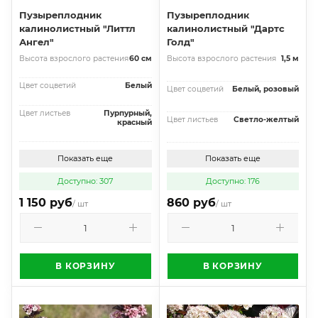
Пузыреплодник
Пузыреплодник
калинолистный "Литтл
калинолистный "Дартс
Ангел"
Голд"
Высота взрослого растения
60 см
Высота взрослого растения
1,5 м
Цвет соцветий
Белый
Цвет соцветий
Белый, розовый
Цвет листьев
Пурпурный,
Цвет листьев
Светло-желтый
красный
Показать еще
Показать еще
Доступно: 307
Доступно: 176
1 150 руб
860 руб
/ шт
/ шт
В КОРЗИНУ
В КОРЗИНУ