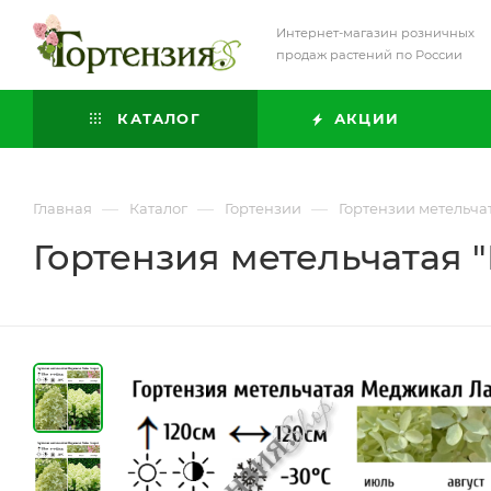
Интернет-магазин розничных
продаж растений по России
КАТАЛОГ
АКЦИИ
—
—
—
Главная
Каталог
Гортензии
Гортензии метельча
Гортензия метельчатая