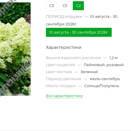
С3
С5
С2
ПЕРИОД отгрузки
—
10 августа - 30
сентября 2026г.
10 августа - 30 сентября 2026г.
Характеристики
Высота взрослого растения
—
1,2 м
Цвет соцветий
—
Лаймовый, розовый
Цвет листьев
—
Зеленый
Период цветения
—
июль-сентябрь
Место посадки
—
Солнце/Полутень
Все характеристики