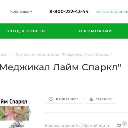
8-800-222-43-44
Краснодар
ЗАКАЗАТЬ ЗВОНО
УХОД И СОВЕТЫ
О КОМПАНИИ
—
тые
Гортензия метельчатая "Меджикал Лайм Спаркл"
 "Меджикал Лайм Спаркл"
В ИЗБРАННОЕ
СРАВНИТЬ
?
Корневая система / Контейнер, л
—
С2