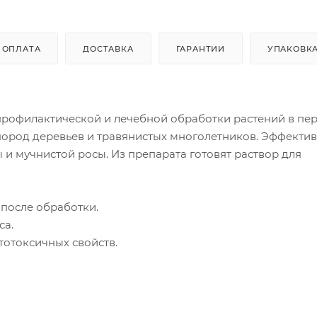
ОПЛАТА
ДОСТАВКА
ГАРАНТИИ
УПАКОВК
 профилактической и лечебной обработки растений в пе
 пород деревьев и травянистых многолетников. Эффекти
и мучнистой росы. Из препарата готовят раствор для
 после обработки.
са.
отоксичных свойств.