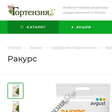
Интернет-магазин розничных
продаж растений по России
КАТАЛОГ
АКЦИИ
—
—
—
Главная
Каталог
Удобрения и ядохимикаты
Ядо
Ракурс