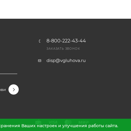
8-800-222-43-44
Ы
ЗАКАЗАТЬ ЗВОНОК
disp@vgluhova.ru
овидные
Гортензии крупнолистные
Гортензии метельчаты
охранения Ваших настроек и улучшения работы сайта.