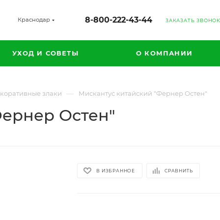
8-800-222-43-44
Краснодар
ЗАКАЗАТЬ ЗВОНО
УХОД И СОВЕТЫ
О КОМПАНИИ
—
екоративные злаки
Мискантус китайский "Фернер Остен"
Фернер Остен"
В ИЗБРАННОЕ
СРАВНИТЬ