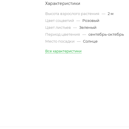
Характеристики
Высота взрослого растения
—
2 м
Цвет соцветий
—
Розовый
Цвет листьев
—
Зеленый
Период цветения
—
сентябрь-октябрь
Место посадки
—
Солнце
Все характеристики