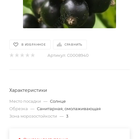
В ИЗБРАННОЕ
СРАВНИТЬ
Артикул:
С0008940
Характеристики
Место посадки
—
Солнце
Обрезка
—
Санитарная, омолаживающая
Зона морозостойкости
—
3